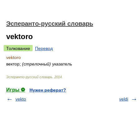
Эсперанто-русский словарь
vektoro
Толкование
Перевод
vektoro
вектор;
(стрелочный)
указатель
Эсперанто-русский словарь
.
2014
.
Игры ⚽
Нужен реферат?
vekto
veldi